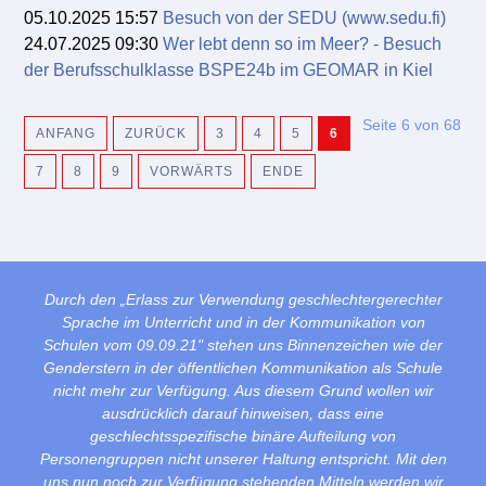
05.10.2025 15:57
Besuch von der SEDU (www.sedu.fi)
24.07.2025 09:30
Wer lebt denn so im Meer? - Besuch
der Berufsschulklasse BSPE24b im GEOMAR in Kiel
Seite 6 von 68
ANFANG
ZURÜCK
3
4
5
6
7
8
9
VORWÄRTS
ENDE
Durch den „Erlass zur Verwendung geschlechtergerechter
Sprache im Unterricht und in der Kommunikation von
Schulen vom 09.09.21" stehen uns Binnenzeichen wie der
Genderstern in der öffentlichen Kommunikation als Schule
nicht mehr zur Verfügung. Aus diesem Grund wollen wir
ausdrücklich darauf hinweisen, dass eine
geschlechtsspezifische binäre Aufteilung von
Personengruppen nicht unserer Haltung entspricht. Mit den
uns nun noch zur Verfügung stehenden Mitteln werden wir