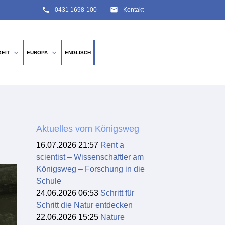
phone
email
0431 1698-100
Kontakt
expand_more
expand_more
KEIT
EUROPA
ENGLISCH
SUCHEN
Aktuelles vom Königsweg
16.07.2026 21:57
Rent a
scientist – Wissenschaftler am
Königsweg – Forschung in die
Schule
24.06.2026 06:53
Schritt für
Schritt die Natur entdecken
22.06.2026 15:25
Nature