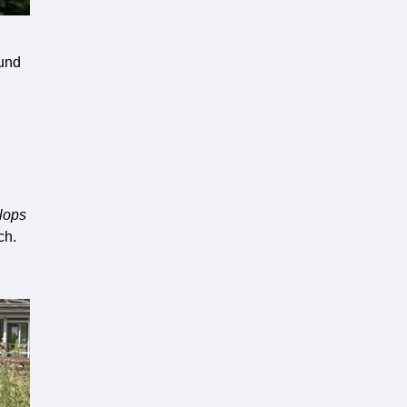
 und
lops
ch.