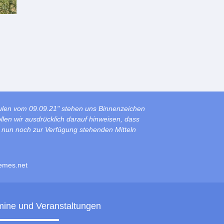
ulen vom 09.09.21" stehen uns Binnenzeichen
len wir ausdrücklich darauf hinweisen, dass
s nun noch zur Verfügung stehenden Mitteln
emes.net
mine und Veranstaltungen