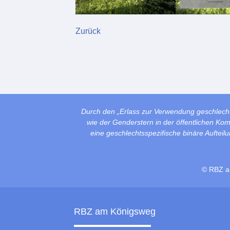
Zurück
Durch den „Erlass zur Verwendung geschlech
wie der Genderstern in der öffentlichen Ko
eine geschlechtsspezifische binäre Auftei
© RBZ a
RBZ am Königsweg