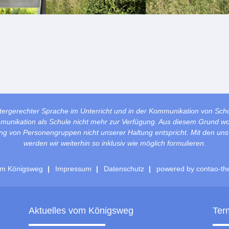
tergerechter Sprache im Unterricht und in der Kommunikation von Sch
mmunikation als Schule nicht mehr zur Verfügung. Aus diesem Grund wol
lung von Personengruppen nicht unserer Haltung entspricht. Mit den un
werden wir weiterhin so inklusiv wie möglich formulieren.
m Königsweg
Impressum
Datenschutz
powered by
contao-th
Aktuelles vom Königsweg
Ter