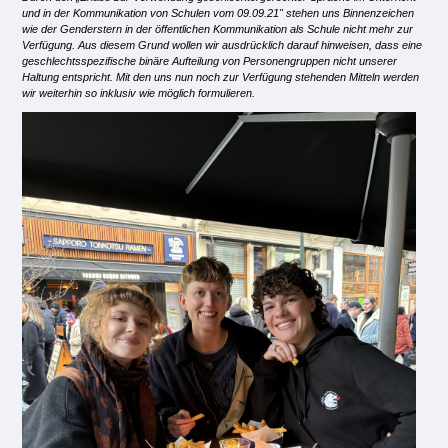
und in der Kommunikation von Schulen vom 09.09.21" stehen uns Binnenzeichen
wie der Genderstern in der öffentlichen Kommunikation als Schule nicht mehr zur
Verfügung. Aus diesem Grund wollen wir ausdrücklich darauf hinweisen, dass eine
geschlechtsspezifische binäre Aufteilung von Personengruppen nicht unserer
Haltung entspricht. Mit den uns nun noch zur Verfügung stehenden Mitteln werden
wir weiterhin so inklusiv wie möglich formulieren.