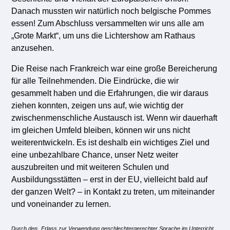
Danach
mussten wir natürlich noch belgische Pommes
essen! Zum Abschluss versammelten wir uns alle am
„Grote Markt“, um uns die Lichtershow am Rathaus
anzusehen.
Die Reise nach Frankreich
war
eine
große
Bereicherung
für alle Teilnehmenden.
Die Eindrücke, die wir
gesammelt haben und
die
Erfahrungen, die wir daraus
ziehen konnten,
zeigen uns auf, wie wichtig der
zwischenmenschliche Austausch ist.
Wenn wir
dauerhaft
im gleichen Umfeld
bleiben, können wir uns nicht
weiterentwickeln. Es ist deshalb ein wichtiges Ziel
und
eine unbezahlbare Chance, unser Netz weiter
auszubreiten und mit
weiteren
S
chulen
und
Ausbildungsstätten
– erst in der EU, vielleicht bald auf
d
er ganzen Welt?
–
in Kontakt zu treten
,
um miteinander
und voneinander zu lernen.
Durch den „Erlass zur Verwendung geschlechtergerechter Sprache im Unterricht