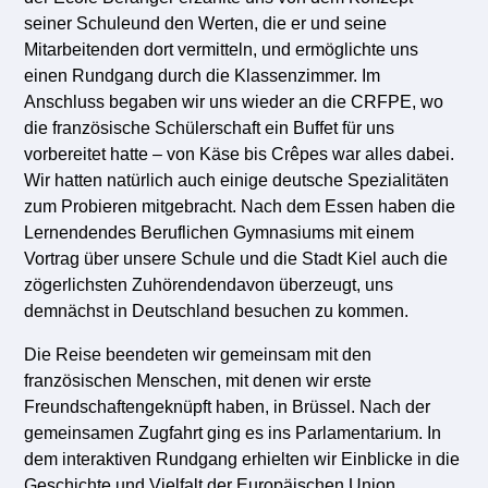
seiner Schuleund den Werten, die er und seine
Mitarbeitenden dort vermitteln, und ermöglichte uns
einen Rundgang durch die Klassenzimmer. Im
Anschluss begaben wir uns wieder an die CRFPE, wo
die französische Schülerschaft ein Buffet für uns
vorbereitet hatte – von Käse bis Crêpes war alles dabei.
Wir hatten natürlich auch einige deutsche Spezialitäten
zum Probieren mitgebracht. Nach dem Essen haben die
Lernendendes Beruflichen Gymnasiums mit einem
Vortrag über unsere Schule und die Stadt Kiel auch die
zögerlichsten Zuhörendendavon überzeugt, uns
demnächst in Deutschland besuchen zu kommen.
Die Reise beendeten wir gemeinsam mit
den
französischen
Menschen, mit denen wir erste
Freundschaften
geknüpft haben
,
in Brüssel.
Nach der
gemeinsamen Zugfahrt ging es ins Parlamentarium
.
In
dem interaktiven Rundgang
erhielten wir Einblicke in
die
Geschichte
und Vielfalt
der E
uropäischen Union
.