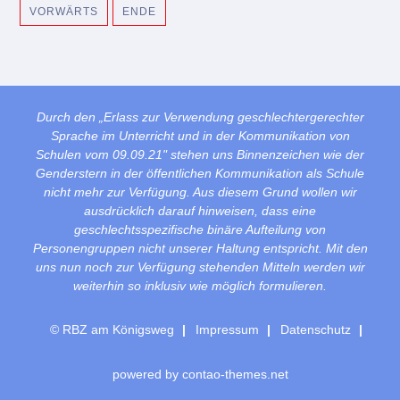
VORWÄRTS
ENDE
Durch den „Erlass zur Verwendung geschlechtergerechter
Sprache im Unterricht und in der Kommunikation von
Schulen vom 09.09.21" stehen uns Binnenzeichen wie der
Genderstern in der öffentlichen Kommunikation als Schule
nicht mehr zur Verfügung. Aus diesem Grund wollen wir
ausdrücklich darauf hinweisen, dass eine
geschlechtsspezifische binäre Aufteilung von
Personengruppen nicht unserer Haltung entspricht. Mit den
uns nun noch zur Verfügung stehenden Mitteln werden wir
weiterhin so inklusiv wie möglich formulieren.
© RBZ am Königsweg
Impressum
Datenschutz
powered by
contao-themes.net