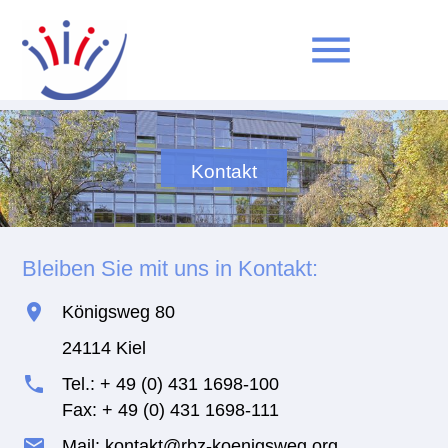
menu
Suchbegriffe
SUCHEN
Kontakt
Bleiben Sie mit uns in Kontakt:
Königsweg 80
24114 Kiel
Tel.: + 49 (0) 431 1698-100
Fax: + 49 (0) 431 1698-111
Mail: kontakt@rbz-koenigsweg.org