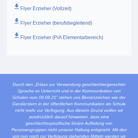
file_download
Flyer Erzieher (Vollzeit)
file_download
Flyer Erzieher (berufsbegleitend)
file_download
Flyer Erzieher (PiA Elementarbereich)
Durch den „Erlass zur Verwendung geschlechtergerechter
Sprache im Unterricht und in der Kommunikation von
Schulen vom 09.09.21" stehen uns Binnenzeichen wie der
Genderstern in der öffentlichen Kommunikation als Schule
nicht mehr zur Verfügung. Aus diesem Grund wollen wir
ausdrücklich darauf hinweisen, dass eine
geschlechtsspezifische binäre Aufteilung von
Personengruppen nicht unserer Haltung entspricht. Mit den
uns nun noch zur Verfügung stehenden Mitteln werden wir