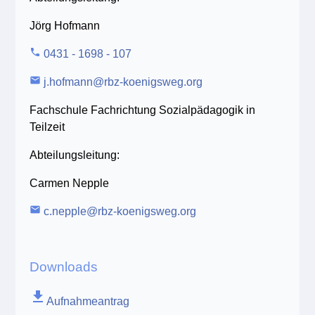
Jörg Hofmann
phone
0431 - 1698 - 107
email
j.hofmann@rbz-koenigsweg.org
Fachschule Fachrichtung Sozialpädagogik in
Teilzeit
Abteilungsleitung:
Carmen Nepple
email
c.nepple@rbz-koenigsweg.org
Downloads
file_download
Aufnahmeantrag