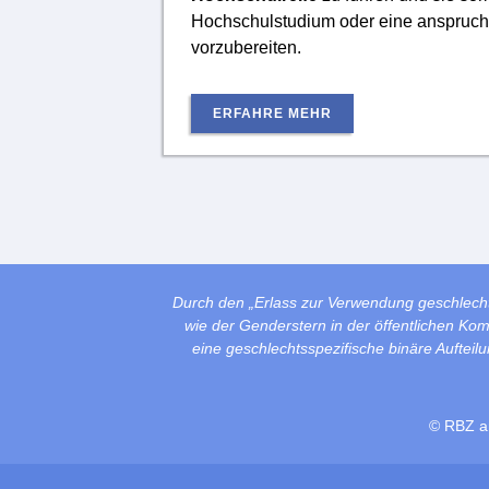
Hochschulstudium oder eine anspruch
vorzubereiten.
ERFAHRE MEHR
Durch den „Erlass zur Verwendung geschlech
wie der Genderstern in der öffentlichen Ko
eine geschlechtsspezifische binäre Auftei
© RBZ a