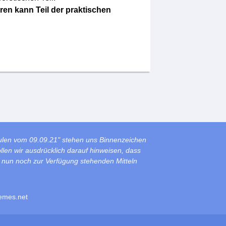
en kann Teil der praktischen
ulen vom 09.09.21" stehen uns Binnenzeichen
len wir ausdrücklich darauf hinweisen, dass
s nun noch zur Verfügung stehenden Mitteln
emes.net