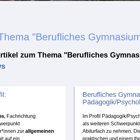
 Thema "Berufliches Gymnasiu
tikel zum Thema "Berufliches Gymnasi
ws
l:
Berufliches Gymnas
Pädagogik/Psychol
s,
Fachrichtung
Im Profil Pädagogik/Psych
hwerpunkt
als weiteren Schwerpunkt 
r*innen zur
allgemeinen
Abiturfach zu nehmen. Di
t auf ein
praktischen und einem the