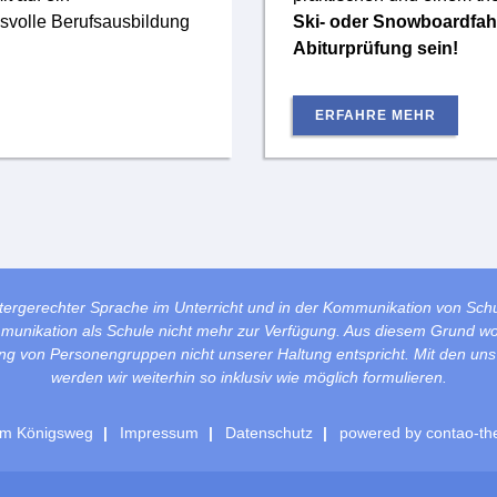
svolle Berufsausbildung
Ski- oder Snowboardfahr
Abiturprüfung sein!
ERFAHRE MEHR
tergerechter Sprache im Unterricht und in der Kommunikation von Sch
mmunikation als Schule nicht mehr zur Verfügung. Aus diesem Grund wol
lung von Personengruppen nicht unserer Haltung entspricht. Mit den un
werden wir weiterhin so inklusiv wie möglich formulieren.
m Königsweg
Impressum
Datenschutz
powered by
contao-th