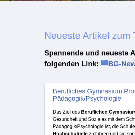
Neueste Artikel zum
Spannende und neueste Ar
featured_play_list
folgenden Link:
BG-Ne
Berufliches Gymnasium Profi
Pädagogik/Psychologie
Das Ziel des
Beruflichen Gymnasium
Gesundheit und Soziales mit dem Sc
Pädagogik/Psychologie ist, die Schüle
Hochschulreife
zu führen und sie somi