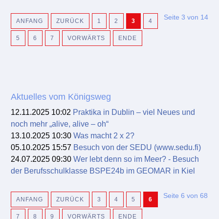
Seite 3 von 14
ANFANG
ZURÜCK
1
2
3
4
5
6
7
VORWÄRTS
ENDE
Aktuelles vom Königsweg
12.11.2025 10:02
Praktika in Dublin – viel Neues und
noch mehr „alive, alive – oh“
13.10.2025 10:30
Was macht 2 x 2?
05.10.2025 15:57
Besuch von der SEDU (www.sedu.fi)
24.07.2025 09:30
Wer lebt denn so im Meer? - Besuch
der Berufsschulklasse BSPE24b im GEOMAR in Kiel
Seite 6 von 68
ANFANG
ZURÜCK
3
4
5
6
7
8
9
VORWÄRTS
ENDE