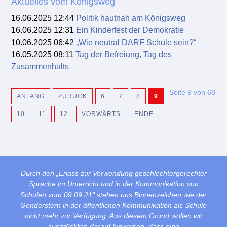
Aktuelles vom Königsweg
16.06.2025 12:44
Politik hautnah am Königsweg
16.06.2025 12:31
Ein Kinderfest der Demokratie
10.06.2025 06:42
„Wie neutral DARF Schule sein?“
16.05.2025 08:11
Tag der Befreiung, Tag des
Zusammenhalts
Seite 9 von 68
ANFANG
ZURÜCK
6
7
8
9
10
11
12
VORWÄRTS
ENDE
Durch den „Erlass zur Verwendung geschlechtergerechter
Sprache im Unterricht und in der Kommunikation von
Schulen vom 09.09.21" stehen uns Binnenzeichen wie der
Genderstern in der öffentlichen Kommunikation als Schule
nicht mehr zur Verfügung. Aus diesem Grund wollen wir
ausdrücklich darauf hinweisen, dass eine