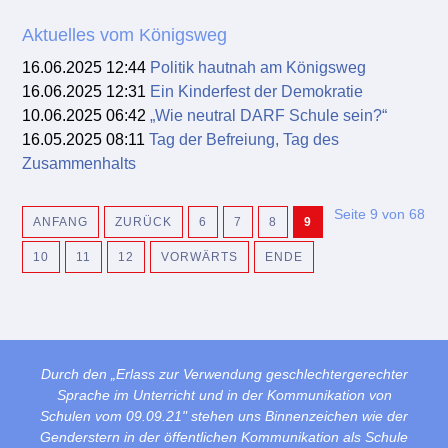
Aktuelles vom Königsweg
16.06.2025 12:44
Politik hautnah am Königsweg
16.06.2025 12:31
Ein Kinderfest der Demokratie
10.06.2025 06:42
„Wie neutral DARF Schule sein?“
16.05.2025 08:11
Tag der Befreiung, Tag des
Zusammenhalts
Seite 9 von 68
ANFANG
ZURÜCK
6
7
8
9
10
11
12
VORWÄRTS
ENDE
Durch den „Erlass zur Verwendung geschlechtergerechter
Sprache im Unterricht und in der Kommunikation von
Schulen vom 09.09.21" stehen uns Binnenzeichen wie der
Genderstern in der öffentlichen Kommunikation als Schule