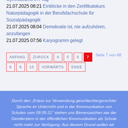
21.07.2025 08:21
Einblicke in den Zertifikatskurs
Naturpädagogik in der Berufsfachschule für
Sozialpädagogik
21.07.2025 08:04
Demokratie ist, nie aufzuhören,
anzufangen
21.07.2025 07:56
Karyogramm gelegt
Seite 7 von 68
ANFANG
ZURÜCK
4
5
6
7
8
9
10
VORWÄRTS
ENDE
Durch den „Erlass zur Verwendung geschlechtergerechter
Sprache im Unterricht und in der Kommunikation von
Schulen vom 09.09.21" stehen uns Binnenzeichen wie der
Genderstern in der öffentlichen Kommunikation als Schule
nicht mehr zur Verfügung. Aus diesem Grund wollen wir