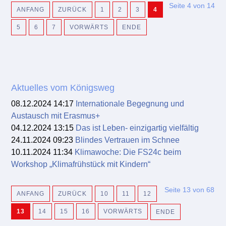
Seite 4 von 14
ANFANG
ZURÜCK
1
2
3
4
5
6
7
VORWÄRTS
ENDE
Aktuelles vom Königsweg
08.12.2024 14:17
Internationale Begegnung und
Austausch mit Erasmus+
04.12.2024 13:15
Das ist Leben- einzigartig vielfältig
24.11.2024 09:23
Blindes Vertrauen im Schnee
10.11.2024 11:34
Klimawoche: Die FS24c beim
Workshop „Klimafrühstück mit Kindern“
Seite 13 von 68
ANFANG
ZURÜCK
10
11
12
13
14
15
16
VORWÄRTS
ENDE