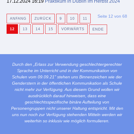
17.12.2024 16:19
Praktikum in Dublin im Herbst 2024
Seite 12 von 68
ANFANG
ZURÜCK
9
10
11
12
13
14
15
VORWÄRTS
ENDE
Durch den „Erlass zur Verwendung geschlechtergerechter
Sprache im Unterricht und in der Kommunikation von
Schulen vom 09.09.21" stehen uns Binnenzeichen wie der
Genderstern in der öffentlichen Kommunikation als Schule
nicht mehr zur Verfügung. Aus diesem Grund wollen wir
ausdrücklich darauf hinweisen, dass eine
geschlechtsspezifische binäre Aufteilung von
Personengruppen nicht unserer Haltung entspricht. Mit den
uns nun noch zur Verfügung stehenden Mitteln werden wir
weiterhin so inklusiv wie möglich formulieren.