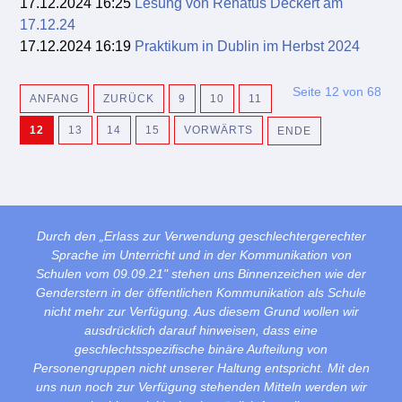
17.12.2024 16:25
Lesung von Renatus Deckert am
17.12.24
17.12.2024 16:19
Praktikum in Dublin im Herbst 2024
Seite 12 von 68
ANFANG
ZURÜCK
9
10
11
12
13
14
15
VORWÄRTS
ENDE
Durch den „Erlass zur Verwendung geschlechtergerechter
Sprache im Unterricht und in der Kommunikation von
Schulen vom 09.09.21" stehen uns Binnenzeichen wie der
Genderstern in der öffentlichen Kommunikation als Schule
nicht mehr zur Verfügung. Aus diesem Grund wollen wir
ausdrücklich darauf hinweisen, dass eine
geschlechtsspezifische binäre Aufteilung von
Personengruppen nicht unserer Haltung entspricht. Mit den
uns nun noch zur Verfügung stehenden Mitteln werden wir