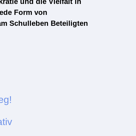
atie und die Vielfalt in
 jede Form von
am Schulleben Beteiligten
eg!
ativ