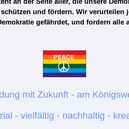
 an der Seite aller, die unsere Demokr
v schützen und fördern. Wir verurteilen
emokratie gefährdet, und fordern alle 
ldung mit Zukunft - am Königsw
ial - vielfältig - nachhaltig - kre