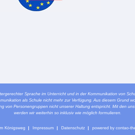
tergerechter Sprache im Unterricht und in der Kommunikation von Sch
mmunikation als Schule nicht mehr zur Verfügung. Aus diesem Grund wol
lung von Personengruppen nicht unserer Haltung entspricht. Mit den un
werden wir weiterhin so inklusiv wie möglich formulieren.
m Königsweg
Impressum
Datenschutz
powered by
contao-th