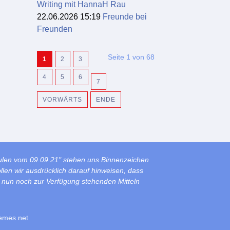
Writing mit HannaH Rau
22.06.2026 15:19
Freunde bei
Freunden
Seite 1 von 68
1
2
3
4
5
6
7
VORWÄRTS
ENDE
ulen vom 09.09.21" stehen uns Binnenzeichen
len wir ausdrücklich darauf hinweisen, dass
s nun noch zur Verfügung stehenden Mitteln
emes.net