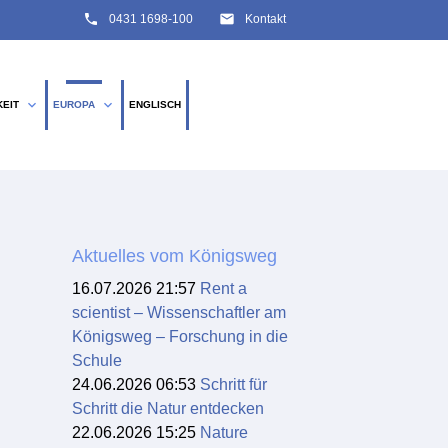
phone
email
0431 1698-100
Kontakt
expand_more
expand_more
KEIT
EUROPA
ENGLISCH
SUCHEN
Aktuelles vom Königsweg
16.07.2026 21:57
Rent a
scientist – Wissenschaftler am
Königsweg – Forschung in die
Schule
24.06.2026 06:53
Schritt für
Schritt die Natur entdecken
22.06.2026 15:25
Nature