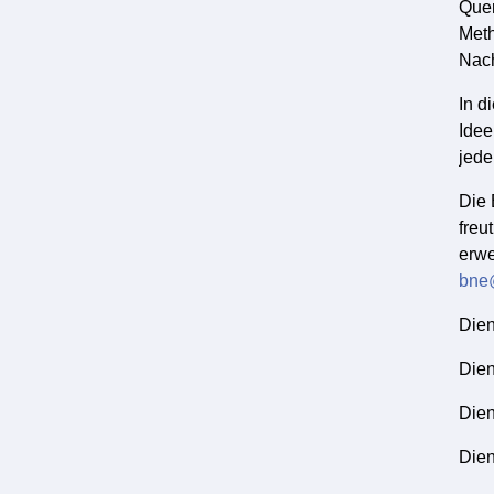
Quer
Meth
Nach
In d
Idee
jede
Die 
freu
erwe
bne
Dien
Dien
Dien
Dien