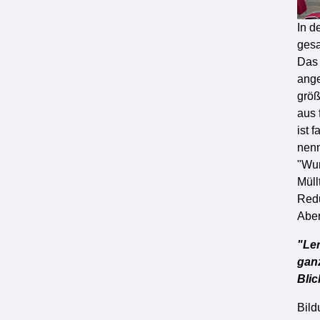
In d
gesa
Das 
ange
größ
aus 
ist 
nenn
"Wun
Müll
Redu
Aber
"Ler
ganz
Blic
Bild