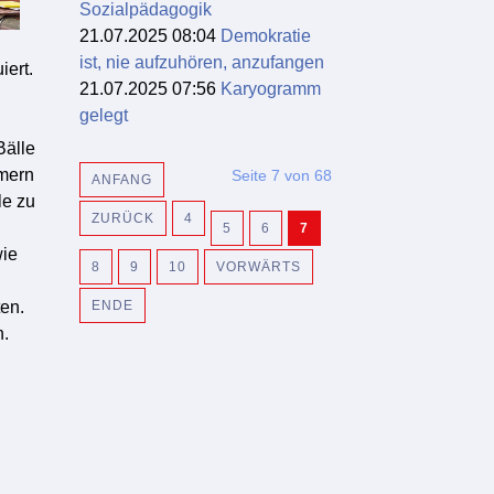
Sozialpädagogik
21.07.2025 08:04
Demokratie
ist, nie aufzuhören, anzufangen
iert.
21.07.2025 07:56
Karyogramm
gelegt
Bälle
mmern
Seite 7 von 68
ANFANG
le zu
ZURÜCK
4
5
6
7
wie
8
9
10
VORWÄRTS
en.
ENDE
n.