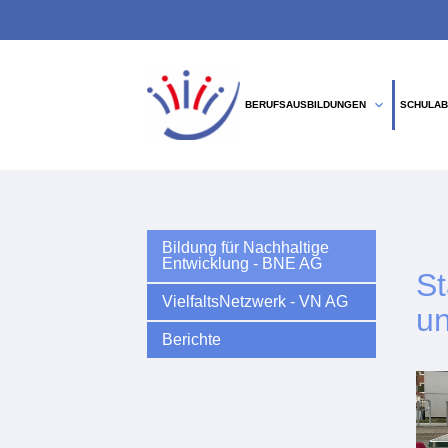
expand_more
BERUFSAUSBILDUNGEN
SCHULAB
Suchbegriffe
Bildung für Nachhaltige
Entwicklung - BNE AG
St
VielfaltsNetzwerk - VN AG
un
Berichte