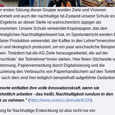
er ersten Sitzung dieser Gruppe wurden Ziele und Visionen
mmelt und auch der nachhaltige Ist-Zustand unserer Schule eru
Ergebnis an dieser Stelle ist wahrscheinlich üppiger als
nommen: Unsere Schule verwendet Kopierpapier, das den
tmöglichen Nachhaltigkeitswert hat, im Sportunterricht werden 
fairer Produktion verwendet, der Kaffee in den Lehrer*innenzi
fair und ökologisch produziert, um ein paar anschauliche Beispie
en. Trotzdem hat die AG Ziele herausgearbeitet, die auf der
schliste" der Teilnehmer*innen stehen. Hier fielen Stichworte 
trennung, Papiervermeidung durch Digitalisierung und die
zierung des Verbrauchs von Papierhandtüchern auf den Toilett
 auch dies sind hier lediglich beispielhaft aufgeführte Gedanke
norte entfalten ihre volle Innovationskraft, wenn sie
heitlich arbeiten - das heißt, Nachhaltigkeit rundum in den
k zu nehmen."
(
https://www.unesco.de/node/6100
)
ung für Nachhaltige Entwicklung ist also nicht nur ein