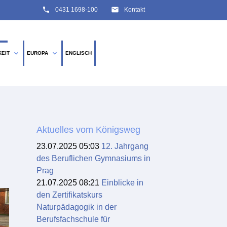
phone
email
0431 1698-100
Kontakt
expand_more
expand_more
KEIT
EUROPA
ENGLISCH
SUCHEN
Aktuelles vom Königsweg
23.07.2025 05:03
12. Jahrgang
des Beruflichen Gymnasiums in
Prag
21.07.2025 08:21
Einblicke in
den Zertifikatskurs
Naturpädagogik in der
Berufsfachschule für